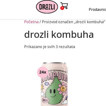
0
Prodavni
Početna
/ Proizvod označen „drozli kombuha“
drozli kombuha
Prikazano je svih 3 rezultata