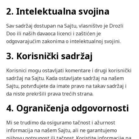
2. Intelektualna svojina
Sav sadržaj dostupan na Sajtu, vlasništvo je Drozli
Doo ili naših davaoca licenci i zaštićen je
odgovarajućim zakonima o intelektualnoj svojini.
3. Korisnički sadržaj
Korisnici mogu ostavljati komentare i drugi korisnički
sadržaj na Sajtu. Kada ostavljate sadržaj na našem
Sajtu, potvrđujete da imate pravo na takav sadržaj i
da niste prekršili prava trećih strana.
4. Ograničenja odgovornosti
Mi se trudimo da osiguramo tačnost i ažurnost
informacija na našem Sajtu, ali ne garantujemo
njihovu potpunost ili tačnost. Koristite informacije na