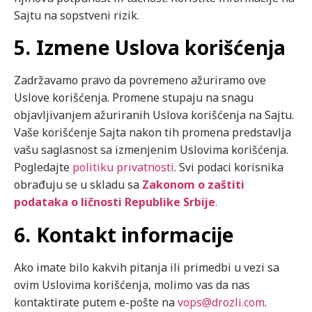
Sajtu na sopstveni rizik.
5. Izmene Uslova korišćenja
Zadržavamo pravo da povremeno ažuriramo ove
Uslove korišćenja. Promene stupaju na snagu
objavljivanjem ažuriranih Uslova korišćenja na Sajtu.
Vaše korišćenje Sajta nakon tih promena predstavlja
vašu saglasnost sa izmenjenim Uslovima korišćenja.
Pogledajte
politiku privatnosti
. Svi podaci korisnika
obrađuju se u skladu sa
Zakonom o zaštiti
podataka o ličnosti Republike Srbije
.
6. Kontakt informacije
Ako imate bilo kakvih pitanja ili primedbi u vezi sa
ovim Uslovima korišćenja, molimo vas da nas
kontaktirate putem e-pošte na
vops@drozli.com
.