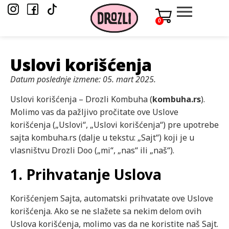
0
Uslovi korišćenja
Datum poslednje izmene: 05. mart 2025.
Uslovi korišćenja – Drozli Kombuha (
kombuha.rs
).
Molimo vas da pažljivo pročitate ove Uslove
korišćenja („Uslovi“, „Uslovi korišćenja“) pre upotrebe
sajta kombuha.rs (dalje u tekstu: „Sajt“) koji je u
vlasništvu Drozli Doo („mi“, „nas“ ili „naš“).
1. Prihvatanje Uslova
Korišćenjem Sajta, automatski prihvatate ove Uslove
korišćenja. Ako se ne slažete sa nekim delom ovih
Uslova korišćenja, molimo vas da ne koristite naš Sajt.