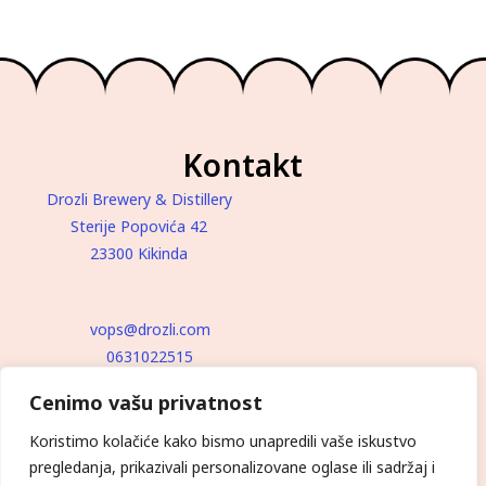
Kontakt
Drozli Brewery & Distillery
Sterije Popovića 42
23300 Kikinda
vops@drozli.com
0631022515
Cenimo vašu privatnost
Koristimo kolačiće kako bismo unapredili vaše iskustvo
pregledanja, prikazivali personalizovane oglase ili sadržaj i
POLITIKA PRIVATNOSTI
USLOVI KORIŠĆENJA