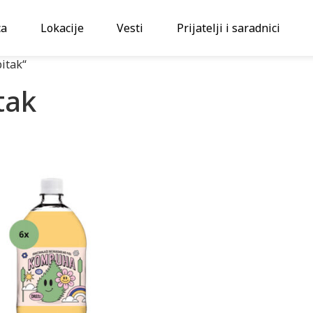
ca
Lokacije
Vesti
Prijatelji i saradnici
itak“
tak