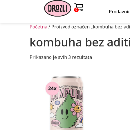
0
Prodavni
Početna
/ Proizvod označen „kombuha bez adi
kombuha bez adit
Prikazano je svih 3 rezultata