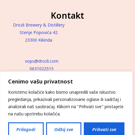
Kontakt
Drozli Brewery & Distillery
Sterije Popovića 42
23300 Kikinda
vops@drozli.com
0631022515
Cenimo vašu privatnost
Koristimo kolačiće kako bismo unapredili vaše iskustvo
pregledanja, prikazivali personalizovane oglase ili sadržaj i
POLITIKA PRIVATNOSTI
USLOVI KORIŠĆENJA
analizirali naš saobraćaj. Klikom na "Prihvati sve" pristajete
USLOVI KUPOVINE
PODEŠAVANJE KOLAČIĆA
na našu upotrebu kolačića.
Copyright © Drozli 2024
Prilagodi
Odbij sve
Prihvati sve