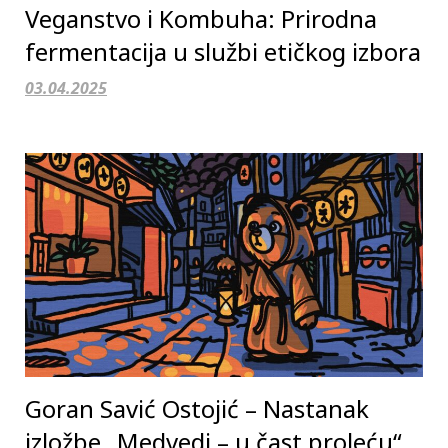
Veganstvo i Kombuha: Prirodna
fermentacija u službi etičkog izbora
03.04.2025
Goran Savić Ostojić – Nastanak
izložbe „Medvedi – u čast proleću“