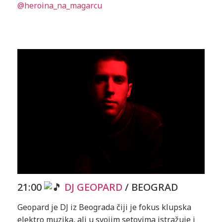
@heroina_na_magarcu
21:00
DJ GEOPARD
/ BEOGRAD
Geopard je DJ iz Beograda čiji je fokus klupska
elektro muzika, ali u svojim setovima istražuje i