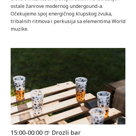
ostale žanrove modernog undergound-a.
Očekujemo spoj energičnog klupskog zvuka,
tribalnih ritmova i perkusija sa elementima World
muzike.
15:00-00:00 🍺 Drozli bar