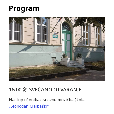
Program
16:00 🎤 SVEČANO OTVARANJE
Nastup učenika osnovne muzičke škole
„Slobodan Malbaški”