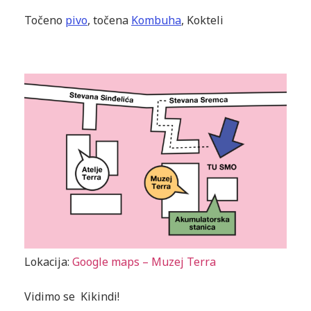
Točeno
pivo
, točena
Kombuha
, Kokteli
Lokacija:
Google maps – Muzej Terra
Vidimo se Kikindi!