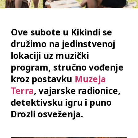
Ove subote u Kikindi se
družimo na jedinstvenoj
lokaciji uz muzički
program, stručno vođenje
kroz postavku
Muzeja
Terra
, vajarske radionice,
detektivsku igru i puno
Drozli osveženja.