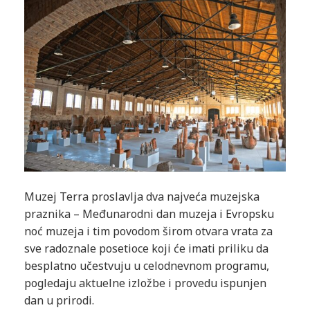
Muzej Terra proslavlja dva najveća muzejska
praznika – Međunarodni dan muzeja i Evropsku
noć muzeja i tim povodom širom otvara vrata za
sve radoznale posetioce koji će imati priliku da
besplatno učestvuju u celodnevnom programu,
pogledaju aktuelne izložbe i provedu ispunjen
dan u prirodi.