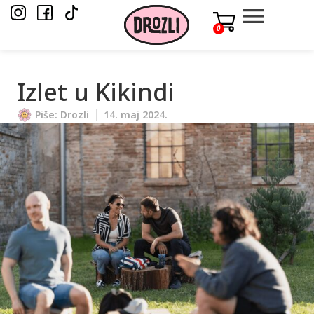
0
Izlet u Kikindi
Piše:
Drozli
14. maj 2024.